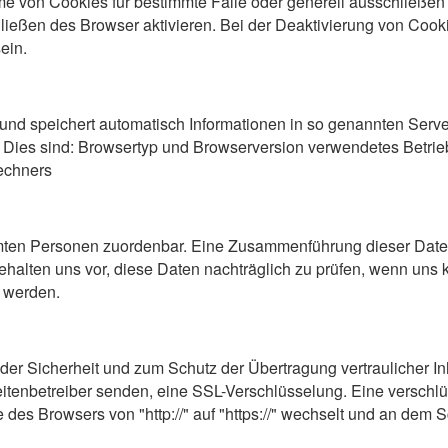
hme von Cookies für bestimmte Fälle oder generell ausschließe
eßen des Browser aktivieren. Bei der Deaktivierung von Cookie
ein.
 und speichert automatisch Informationen in so genannten Server
t. Dies sind: Browsertyp und Browserversion verwendetes Betri
echners
mmten Personen zuordenbar. Eine Zusammenführung dieser Date
halten uns vor, diese Daten nachträglich zu prüfen, wenn uns k
 werden.
der Sicherheit und zum Schutz der Übertragung vertraulicher In
eitenbetreiber senden, eine SSL-Verschlüsselung. Eine versch
 des Browsers von "http://" auf "https://" wechselt und an dem 